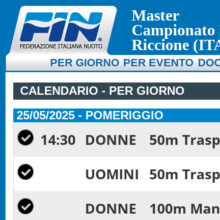
Master
Campionato I
Riccione (IT
PER GIORNO
PER EVENTO
DOC
CALENDARIO - PER GIORNO
25/05/2025 - POMERIGGIO
14:30
DONNE
50m Trasp
UOMINI
50m Trasp
DONNE
100m Mani