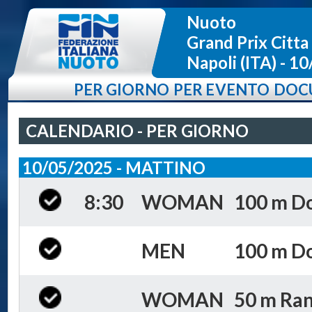
Nuoto
Grand Prix Citta
Napoli (ITA) - 1
PER GIORNO
PER EVENTO
DOC
CALENDARIO - PER GIORNO
10/05/2025 - MATTINO
8:30
WOMAN
100 m Dors
MEN
100 m Dors
WOMAN
50 m Ran