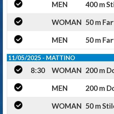
MEN
400 m Sti
WOMAN
50 m Farf
MEN
50 m Farf
11/05/2025 - MATTINO
8:30
WOMAN
200 m Do
MEN
200 m Do
WOMAN
50 m Stil