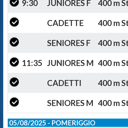
9:30
JUNIORES F
400 m St
CADETTE
400 m St
SENIORES F
400 m St
11:35
JUNIORES M
400 m St
CADETTI
400 m St
SENIORES M
400 m St
05/08/2025 - POMERIGGIO