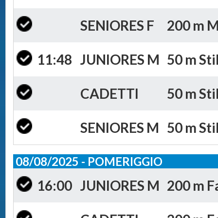
SENIORES F
200 m Mi
11:48
JUNIORES M
50 m Sti
CADETTI
50 m Sti
SENIORES M
50 m Sti
08/08/2025 - POMERIGGIO
16:00
JUNIORES M
200 m Fa