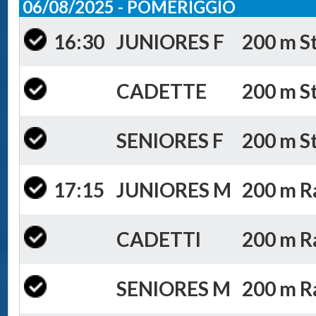
06/08/2025 - POMERIGGIO
16:30
JUNIORES F
200 m St
CADETTE
200 m St
SENIORES F
200 m St
17:15
JUNIORES M
200 m Ra
CADETTI
200 m Ra
SENIORES M
200 m Ra