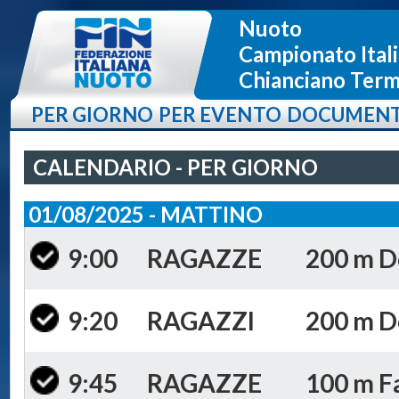
Nuoto
Campionato Itali
Chianciano Terme
PER GIORNO
PER EVENTO
DOCUMENT
CALENDARIO - PER GIORNO
01/08/2025 - MATTINO
9:00
RAGAZZE
200 m Do
9:20
RAGAZZI
200 m Do
9:45
RAGAZZE
100 m Fa