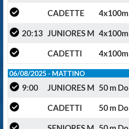
CADETTE
4x100m S
20:13
JUNIORES M
4x100m S
CADETTI
4x100m S
06/08/2025 - MATTINO
9:00
JUNIORES M
50 m Dor
CADETTI
50 m Dor
SENIORES M
50 m Dor