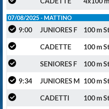
CADETTE
4x100 m 
07/08/2025 - MATTINO
9:00
JUNIORES F
100 m St
CADETTE
100 m St
SENIORES F
100 m St
9:34
JUNIORES M
100 m St
CADETTI
100 m St