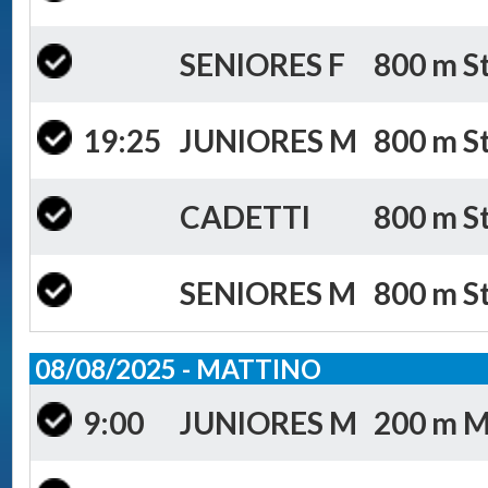
SENIORES F
800 m St
19:25
JUNIORES M
800 m St
CADETTI
800 m St
SENIORES M
800 m St
08/08/2025 - MATTINO
9:00
JUNIORES M
200 m Mi