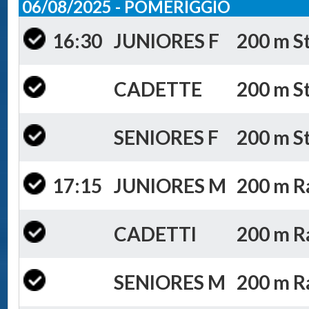
06/08/2025 - POMERIGGIO
16:30
JUNIORES F
200 m St
CADETTE
200 m St
SENIORES F
200 m St
17:15
JUNIORES M
200 m Ra
CADETTI
200 m Ra
SENIORES M
200 m Ra