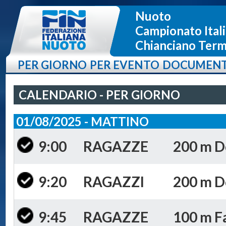
Nuoto
Campionato Itali
Chianciano Terme
PER GIORNO
PER EVENTO
DOCUMENT
CALENDARIO - PER GIORNO
01/08/2025 - MATTINO
9:00
RAGAZZE
200 m Do
9:20
RAGAZZI
200 m Do
9:45
RAGAZZE
100 m Fa