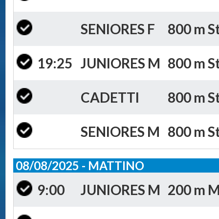
SENIORES F
800 m St
19:25
JUNIORES M
800 m St
CADETTI
800 m St
SENIORES M
800 m St
08/08/2025 - MATTINO
9:00
JUNIORES M
200 m Mi