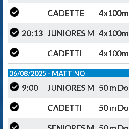
CADETTE
4x100m S
20:13
JUNIORES M
4x100m S
CADETTI
4x100m S
06/08/2025 - MATTINO
9:00
JUNIORES M
50 m Dor
CADETTI
50 m Dor
SENIORES M
50 m Dor