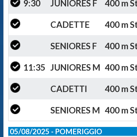
9:30
JUNIORES F
400 m St
CADETTE
400 m St
SENIORES F
400 m St
11:35
JUNIORES M
400 m St
CADETTI
400 m St
SENIORES M
400 m St
05/08/2025 - POMERIGGIO