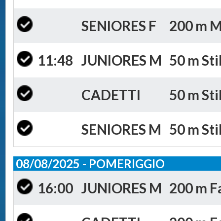
SENIORES F
200 m Mi
11:48
JUNIORES M
50 m Sti
CADETTI
50 m Sti
SENIORES M
50 m Sti
08/08/2025 - POMERIGGIO
16:00
JUNIORES M
200 m Fa