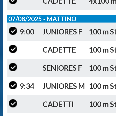
CADETTE
4x100 m 
07/08/2025 - MATTINO
9:00
JUNIORES F
100 m St
CADETTE
100 m St
SENIORES F
100 m St
9:34
JUNIORES M
100 m St
CADETTI
100 m St