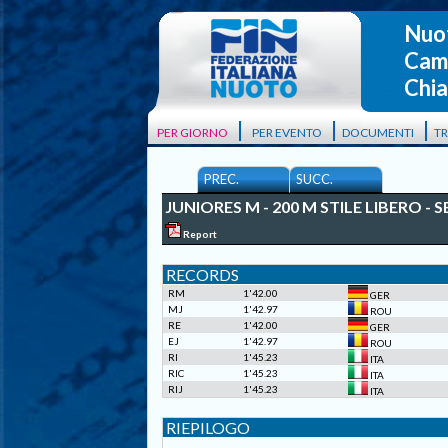
Nuo
Camp
Chia
|
|
|
PER GIORNO
PER EVENTO
DOCUMENTI
T
PREC.
SUCC.
JUNIORES M - 200 M STILE LIBERO - S
Report
RECORDS
RM
1'42.00
GER
MJ
1'42.97
ROU
RE
1'42.00
GER
EJ
1'42.97
ROU
RI
1'45.23
ITA
RIC
1'45.23
ITA
RIJ
1'45.23
ITA
RIEPILOGO