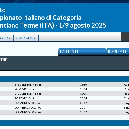
to
ionato Italiano di Categoria
nciano Terme (ITA) - 1/9 agosto 2025
|
|
ROFEO
STREAMING
PARTENTI
RISULTATI
ERIE
BIEDERMANN Paul
1986
Rom
POPOVICI David
2004
Rom
BIEDERMANN Paul
1986
Rom
POPOVICI David
2004
Rom
D'AMBROSIO Carlos
2007
Sing
D'AMBROSIO Carlos
2007
Sing
D'AMBROSIO Carlos
2007
Sing