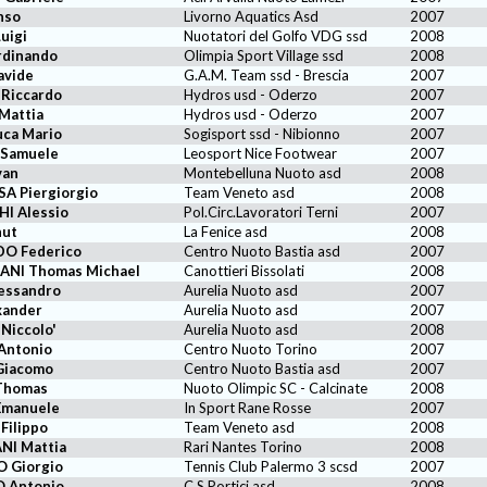
nso
Livorno Aquatics Asd
2007
uigi
Nuotatori del Golfo VDG ssd
2008
rdinando
Olimpia Sport Village ssd
2008
avide
G.A.M. Team ssd - Brescia
2007
Riccardo
Hydros usd - Oderzo
2007
attia
Hydros usd - Oderzo
2007
ca Mario
Sogisport ssd - Nibionno
2007
 Samuele
Leosport Nice Footwear
2007
van
Montebelluna Nuoto asd
2008
A Piergiorgio
Team Veneto asd
2008
I Alessio
Pol.Circ.Lavoratori Terni
2007
nut
La Fenice asd
2008
O Federico
Centro Nuoto Bastia asd
2007
NI Thomas Michael
Canottieri Bissolati
2008
essandro
Aurelia Nuoto asd
2007
xander
Aurelia Nuoto asd
2007
Niccolo'
Aurelia Nuoto asd
2008
Antonio
Centro Nuoto Torino
2007
Giacomo
Centro Nuoto Bastia asd
2007
Thomas
Nuoto Olimpic SC - Calcinate
2008
Emanuele
In Sport Rane Rosse
2007
ilippo
Team Veneto asd
2008
NI Mattia
Rari Nantes Torino
2008
 Giorgio
Tennis Club Palermo 3 scsd
2007
 Antonio
C.S.Portici asd
2008