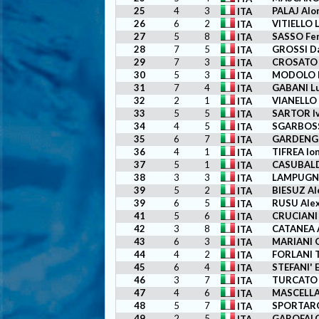
25
4
3
PALAJ Alo
ITA
26
6
2
VITIELLO L
ITA
27
5
8
SASSO Fe
ITA
28
7
5
GROSSI D
ITA
29
7
3
CROSATO 
ITA
30
5
3
MODOLO M
ITA
31
7
4
GABANI Lu
ITA
32
2
1
VIANELLO
ITA
33
5
5
SARTOR I
ITA
34
4
5
SGARBOSS
ITA
35
6
7
GARDENGH
ITA
36
4
1
TIFREA Io
ITA
37
5
1
CASUBALD
ITA
38
3
3
LAMPUGNA
ITA
39
5
2
BIESUZ Al
ITA
39
6
5
RUSU Ale
ITA
41
5
6
CRUCIANI 
ITA
42
3
8
CATANEA 
ITA
43
6
3
MARIANI 
ITA
44
4
2
FORLANI 
ITA
45
6
4
STEFANI' 
ITA
46
3
7
TURCATO F
ITA
47
4
6
MASCELLA
ITA
48
5
7
SPORTARO
ITA
49
2
5
GAROFALO