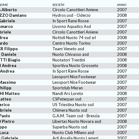
NOME
SOCIETA'
ANNO
 Alberto
Circolo Canottieri Aniene
2007
ZZO Damiano
Hydros usd - Oderzo
2008
abriele
In Sport Rane Rosse
2007
nmarco
Livorno Aquatics Asd
2007
briele
Circolo Canottieri Aniene
2007
drea
Nottoli Nuoto 74 ssd srl
2008
ardo
Centro Nuoto Torino
2007
 Filippo
Team Veneto asd
2007
 Daniele
Nuoto Chivasso asd
2008
TI Biagio
Nuotatori Trentini
2008
I Andrea
Sportiva Nuoto Grosseto
2008
 Andrea
In Sport Rane Rosse
2007
Leosport Nice Footwear
2007
Massimo
Leosport Nice Footwear
2007
hilipp
Sportclub Meran
2007
HI Matteo
Nandi Ars Loreto
2008
atteo
CSPeterpan ssd
2007
erico
US Triestina Nuoto ssd
2007
briele
Chimera Nuoto ssd
2007
Paolo
G.A.M. Team ssd - Brescia
2007
Pietro
Libertas Nuoto Novara asd
2008
ippo
Superba Nuoto ssd
2007
Luca
Nuoto Club Milano asd
2007
Gabriele
Acli Arvalia Nuoto Lamezi
2007