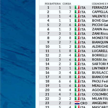
POS
BATTERIA
CORSIA
COGNOME E 
1
1
5
FERRAZZA
ITA
2
1
7
CAPPELLA
ITA
3
1
4
VALENTE G
ITA
4
1
1
BOVE Gia
ITA
5
2
6
PICCHI Ga
ITA
6
1
3
ZANIN An
ITA
7
3
5
ZANI Ricc
ITA
8
2
8
MONESTIER
ITA
9
2
7
BIANQUIN
ITA
10
1
2
ALDRIGHET
ITA
11
1
8
LUCARELL
ITA
12
2
4
BORRELLI
ITA
13
3
6
ROSSI Jin
ITA
14
2
3
SARTORI 
ITA
15
3
1
LINTNER P
ITA
16
3
4
BUSILACC
ITA
17
4
8
BIANCO M
ITA
18
6
6
PAOLI Fed
ITA
19
1
6
MEALLI Ga
ITA
20
4
4
AGOGERI 
ITA
21
4
7
COLOMBO 
ITA
22
3
2
MILAN Fil
ITA
23
2
2
ANGELINI 
CRO
23
5
4
MASCARO 
ITA