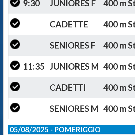
9:30
JUNIORES F
400 m St
CADETTE
400 m St
SENIORES F
400 m St
11:35
JUNIORES M
400 m St
CADETTI
400 m St
SENIORES M
400 m St
05/08/2025 - POMERIGGIO