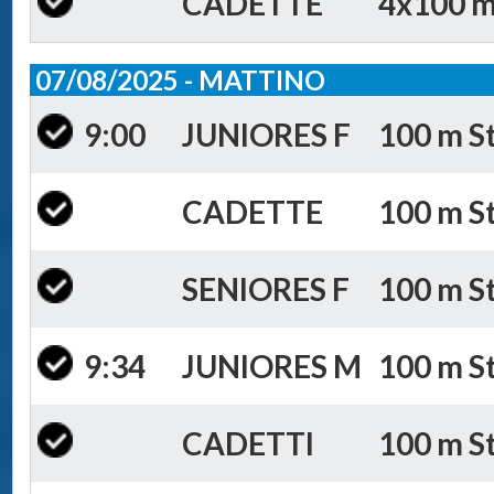
CADETTE
4x100 m 
07/08/2025 - MATTINO
9:00
JUNIORES F
100 m St
CADETTE
100 m St
SENIORES F
100 m St
9:34
JUNIORES M
100 m St
CADETTI
100 m St