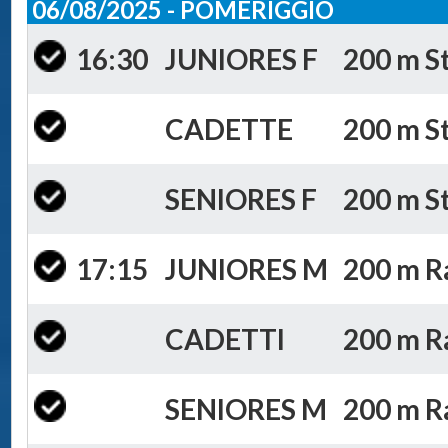
06/08/2025 - POMERIGGIO
16:30
JUNIORES F
200 m St
CADETTE
200 m St
SENIORES F
200 m St
17:15
JUNIORES M
200 m Ra
CADETTI
200 m Ra
SENIORES M
200 m Ra