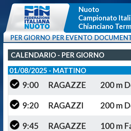
Nuoto
Campionato Itali
Chianciano Terme
PER GIORNO
PER EVENTO
DOCUMENT
CALENDARIO - PER GIORNO
01/08/2025 - MATTINO
9:00
RAGAZZE
200 m Do
9:20
RAGAZZI
200 m Do
9:45
RAGAZZE
100 m Fa