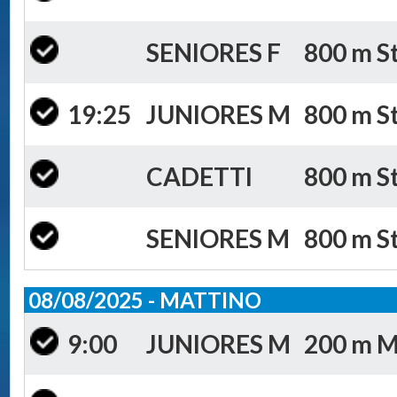
SENIORES F
800 m St
19:25
JUNIORES M
800 m St
CADETTI
800 m St
SENIORES M
800 m St
08/08/2025 - MATTINO
9:00
JUNIORES M
200 m Mi