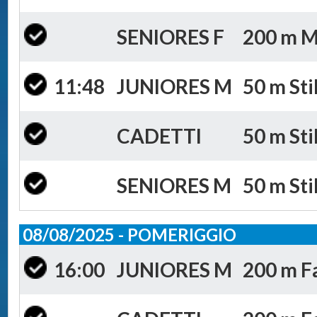
SENIORES F
200 m Mi
11:48
JUNIORES M
50 m Sti
CADETTI
50 m Sti
SENIORES M
50 m Sti
08/08/2025 - POMERIGGIO
16:00
JUNIORES M
200 m Fa