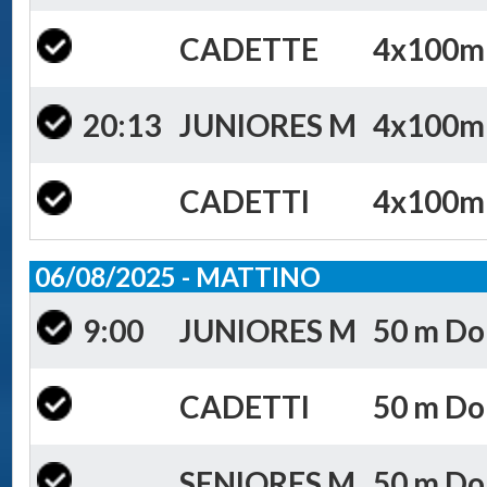
CADETTE
4x100m S
20:13
JUNIORES M
4x100m S
CADETTI
4x100m S
06/08/2025 - MATTINO
9:00
JUNIORES M
50 m Dor
CADETTI
50 m Dor
SENIORES M
50 m Dor