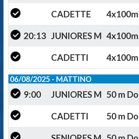
CADETTE
4x100m S
20:13
JUNIORES M
4x100m S
CADETTI
4x100m S
06/08/2025 - MATTINO
9:00
JUNIORES M
50 m Dor
CADETTI
50 m Dor
SENIORES M
50 m Dor