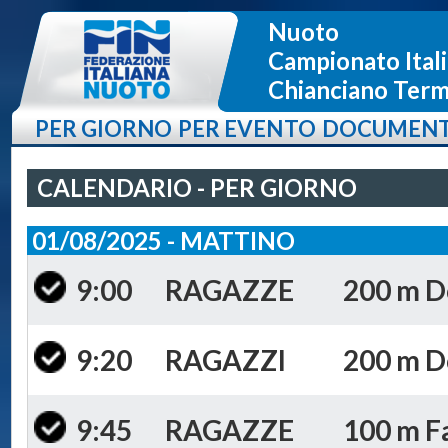
Nuoto
Campionato Itali
Chianciano Terme
PER GIORNO
PER EVENTO
DOCUMENT
CALENDARIO - PER GIORNO
01/08/2025 - MATTINO
9:00
RAGAZZE
200 m Do
9:20
RAGAZZI
200 m Do
9:45
RAGAZZE
100 m Fa