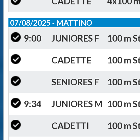
CADETTE
4x100 m 
07/08/2025 - MATTINO
9:00
JUNIORES F
100 m St
CADETTE
100 m St
SENIORES F
100 m St
9:34
JUNIORES M
100 m St
CADETTI
100 m St