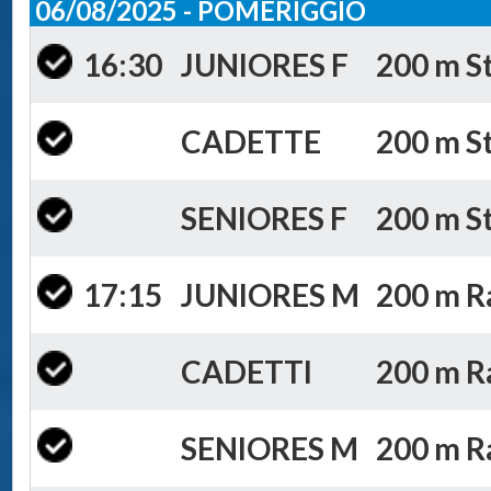
06/08/2025 - POMERIGGIO
16:30
JUNIORES F
200 m St
CADETTE
200 m St
SENIORES F
200 m St
17:15
JUNIORES M
200 m Ra
CADETTI
200 m Ra
SENIORES M
200 m Ra