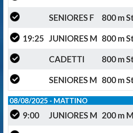
SENIORES F
800 m St
19:25
JUNIORES M
800 m St
CADETTI
800 m St
SENIORES M
800 m St
08/08/2025 - MATTINO
9:00
JUNIORES M
200 m Mi