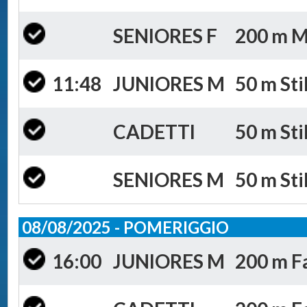
SENIORES F
200 m Mi
11:48
JUNIORES M
50 m Sti
CADETTI
50 m Sti
SENIORES M
50 m Sti
08/08/2025 - POMERIGGIO
16:00
JUNIORES M
200 m Fa