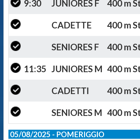
9:30
JUNIORES F
400 m St
CADETTE
400 m St
SENIORES F
400 m St
11:35
JUNIORES M
400 m St
CADETTI
400 m St
SENIORES M
400 m St
05/08/2025 - POMERIGGIO