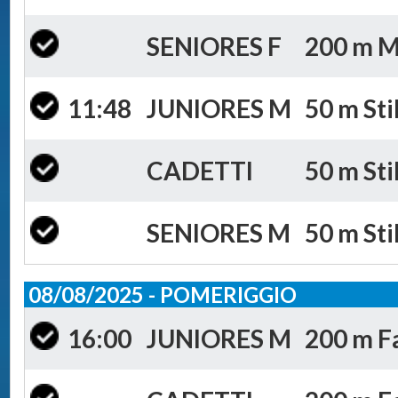
SENIORES F
200 m Mi
11:48
JUNIORES M
50 m Sti
CADETTI
50 m Sti
SENIORES M
50 m Sti
08/08/2025 - POMERIGGIO
16:00
JUNIORES M
200 m Fa