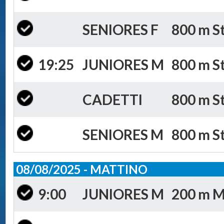
SENIORES F
800 m St
19:25
JUNIORES M
800 m St
CADETTI
800 m St
SENIORES M
800 m St
08/08/2025 - MATTINO
9:00
JUNIORES M
200 m Mi