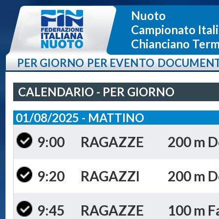
Nuoto
Campionato Itali
Chianciano Terme
PER GIORNO
PER EVENTO
DOCUMENT
CALENDARIO - PER GIORNO
01/08/2025 - MATTINO
9:00
RAGAZZE
200 m Do
9:20
RAGAZZI
200 m Do
9:45
RAGAZZE
100 m Fa