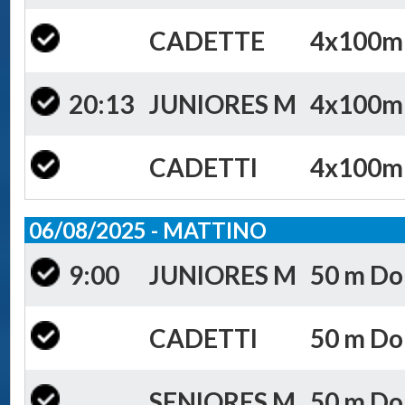
CADETTE
4x100m S
20:13
JUNIORES M
4x100m S
CADETTI
4x100m S
06/08/2025 - MATTINO
9:00
JUNIORES M
50 m Dor
CADETTI
50 m Dor
SENIORES M
50 m Dor