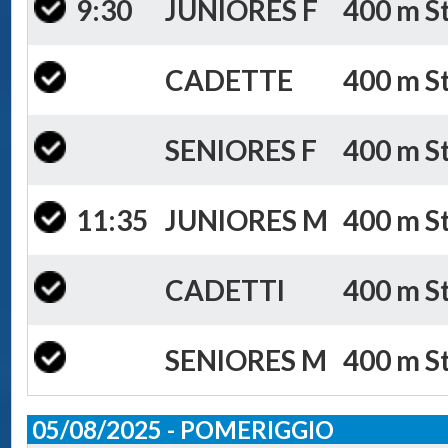
9:30
JUNIORES F
400 m St
CADETTE
400 m St
SENIORES F
400 m St
11:35
JUNIORES M
400 m St
CADETTI
400 m St
SENIORES M
400 m St
05/08/2025 - POMERIGGIO