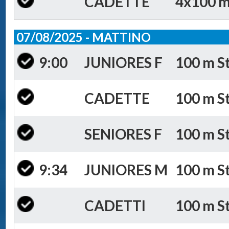
CADETTE
4x100 m 
07/08/2025 - MATTINO
9:00
JUNIORES F
100 m St
CADETTE
100 m St
SENIORES F
100 m St
9:34
JUNIORES M
100 m St
CADETTI
100 m St