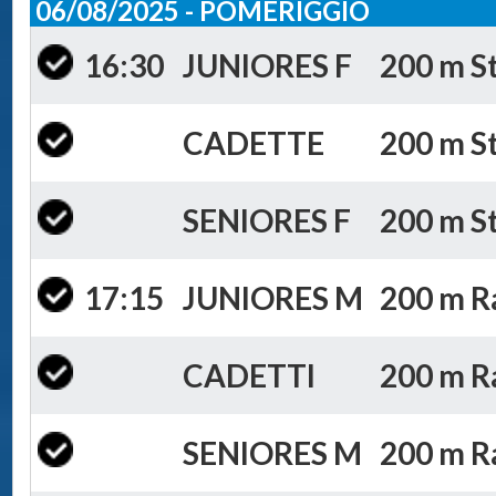
06/08/2025 - POMERIGGIO
16:30
JUNIORES F
200 m St
CADETTE
200 m St
SENIORES F
200 m St
17:15
JUNIORES M
200 m Ra
CADETTI
200 m Ra
SENIORES M
200 m Ra